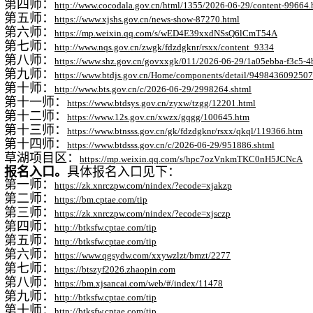
第四师：
http://www.cocodala.gov.cn/html/1355/2026-06-29/content-99664.
第五师：
https://www.xjshs.gov.cn/news-show-87270.html
第六师：
https://mp.weixin.qq.com/s/wED4E39xxdNSsQ6lCmT54A
第七师：
http://www.nqs.gov.cn/zwgk/fdzdgknr/rsxx/content_9334
第八师：
https://www.shz.gov.cn/govxxgk/011/2026-06-29/1a05ebba-f3c5-4
第九师：
https://www.btdjs.gov.cn/Home/components/detail/9498436092
第十师：
http://www.bts.gov.cn/c/2026-06-29/2998264.shtml
第十一师：
https://www.btdsys.gov.cn/zyxw/tzgg/12201.html
第十二师：
https://www.12s.gov.cn/xwzx/gqgg/100645.htm
第十三师：
https://www.btnsss.gov.cn/gk/fdzdgknr/rsxx/qkql/119366.htm
第十四师：
https://www.btdsss.gov.cn/c/2026-06-29/951886.shtml
草湖项目区：
https://mp.weixin.qq.com/s/hpc7ozVnkmTKC0nH5JCNcA
报名入口。
具体报名入口见下：
第一师：
https://zk.xnrczpw.com/nindex/?ecode=xjakzp
第二师：
https://bm.cptae.com/tip
第三师：
https://zk.xnrczpw.com/nindex/?ecode=xjsczp
第四师：
http://btksfw.cptae.com/tip
第五师：
http://btksfw.cptae.com/tip
第六师：
https://www.qgsydw.com/xxywzlzt/bmzt/2277
第七师：
https://btszyf2026.zhaopin.com
第八师：
https://bm.xjsancai.com/web/#/index/11478
第九师：
http://btksfw.cptae.com/tip
第十师：
http://btksfw.cptae.com/tip