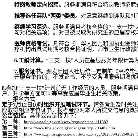
特岗教师定向招聘。
服务期满且符合特岗教师招聘
推荐选任连队“两委”委员。
对愿意继续到连队和社
继续学习深造。
服务期满且考核合格的“三支一扶”
勾对相关选项）。对已被录取为研究生的应届高校
医师资格考试。
凡符合《中华人民共和国执业医师
疗机构出具试用期考核合格证明，师市卫生行政部
6.工龄计算。
“三支一扶”人员在基层服务年限计算
7.服务证书。
颁发兵团人社局统一定制的《高校毕
开服务单位的，不发证书，不享受各项服务期满优
8.
参加“三支一扶”计划前无工作经历的人员，服务期满
户、升学等方面可同等享受应届毕业生相关政策。
三、报名方式
定于7月12日10时组织开展笔试环节。
请各考生及时关注
应取得相应学位证书，报考者应对本人所提交信息的真
公告链接。
具体公告链接见下：
第一师：
http://www.ale.gov.cn/xwzx/tzgg/content_111882
第二师：
https://www.tmg.gov.cn/gk/fdzdgknr/rszp/203487.htm
第三师：
https://www.xjbtnss.gov.cn/mobile/xwzx/tzgg/202606/t20260629_