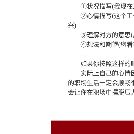
①状况描写(我现在正
②心情描写(这个工作
兴)
③理解对方的意思(周
④想法和期望(您看在
......
如果你按照这样的顺
实际上自己的心情因素
的职场生活一定会顺畅
会让你在职场中摆脱压