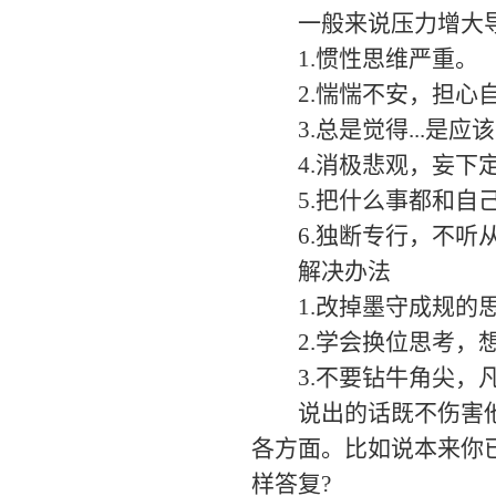
一般来说压力增大导
1.惯性思维严重。
2.惴惴不安，担心自
3.总是觉得...是应该
4.消极悲观，妄下
5.把什么事都和自己
6.独断专行，不听从
解决办法
1.改掉墨守成规的思
2.学会换位思考，想
3.不要钻牛角尖，凡
说出的话既不伤害他人
各方面。比如说本来你
样答复?