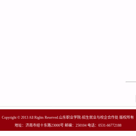
Copyright © 2013 All Rights Reserved.山东职业学院-招生就业与校企合作处 版权所有
地址：济南市经十东路23000号 邮编：250104 电话：0531-66772188