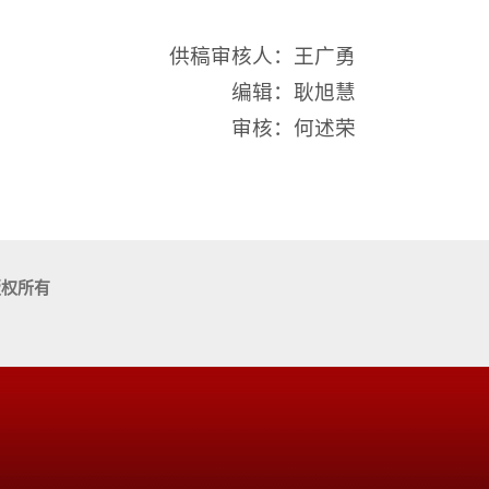
供稿审核人：王广勇
编辑：耿旭慧
审核：何述荣
版权所有