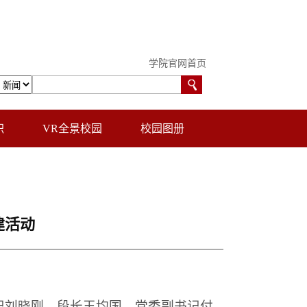
学院官网首页
职
VR全景校园
校园图册
建活动
记刘晓刚、段长王均国，党委副书记付