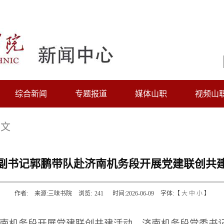
综合新闻
专题报道
媒体山职
视频山
正文
副书记郭鹏带队赴济南机务段开展党建联创共
作者:
来源:三味书院
浏览:
241
时间:2026-06-09
字体:【
大
中
小
】
济南机务段开展党建联创共建活动。济南机务段党委书