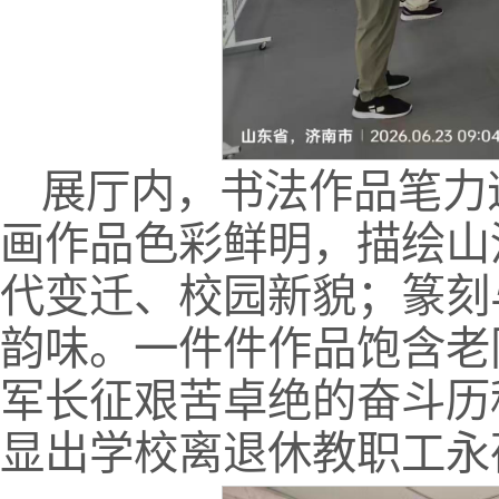
展厅内，书法作品笔力
画作品色彩鲜明，描绘山
代变迁、校园新貌；篆刻
韵味。一件件作品饱含老
军长征艰苦卓绝的奋斗历
显出学校离退休教职工永