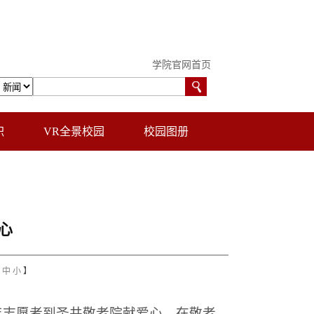
学院官网首页
职
VR全景校园
校园图册
心
中
小
】
年志愿者到圣井敬老院献爱心。在敬老