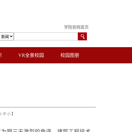
学院官网首页
职
VR全景校园
校园图册
大
中
小
】
过为期三天激烈的角逐，建筑工程技术