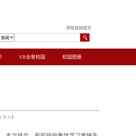
学院官网首页
职
VR全景校园
校园图册
大
中
小
】
会。本次班会，有的班级集体学习雷锋生