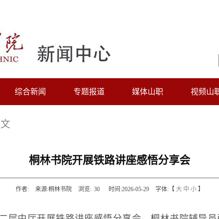
综合新闻
专题报道
媒体山职
视频山
正文
桐林书院开展铁路讲座感悟分享会
作者:
来源:桐林书院
浏览:
30
时间:2026-05-29
字体:【
大
中
小
】
楼二层中厅开展铁路讲座感悟分享会。桐林书院辅导