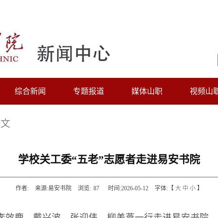
综合新闻
专题报道
媒体山职
视频山
正文
学校关工委“五老”志愿者走进易安书院
作者:
来源:易安书院
浏览:
87
时间:2026-05-12
字体:【
大
中
小
】
愿者李效鹿、戴兴波、张迎伟、柳美燕一行走进易安书院