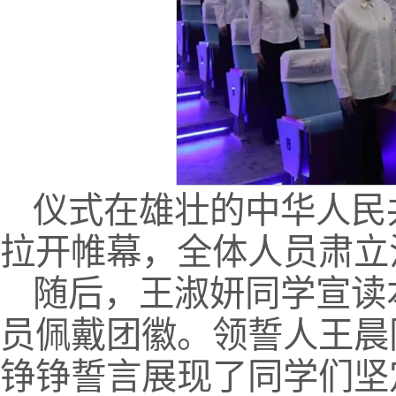
仪式在雄壮的中华人民
拉开帷幕，全体人员肃立
随后，王淑妍同学宣读
员佩戴团徽。领誓人王晨
铮铮誓言展现了同学们坚