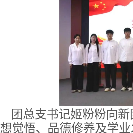
团总支书记姬粉粉向新
想觉悟、品德修养及学业