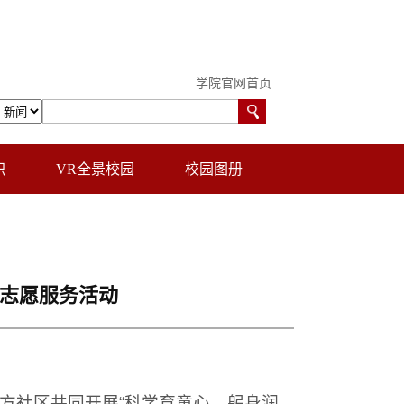
学院官网首页
职
VR全景校园
校园图册
”志愿服务活动
方社区共同开展“科学育童心，躬身润