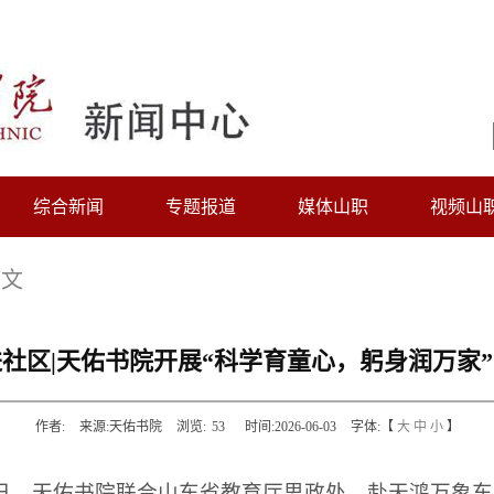
综合新闻
专题报道
媒体山职
视频山
正文
社区|天佑书院开展“科学育童心，躬身润万家
作者:
来源:天佑书院
浏览:
53
时间:2026-06-03
字体:【
大
中
小
】
5日，天佑书院联合山东省教育厅思政处，赴天鸿万象东