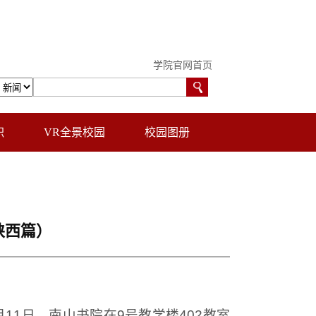
学院官网首页
职
VR全景校园
校园图册
陕西篇）
1日，南山书院在9号教学楼402教室