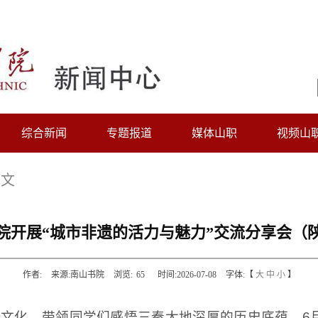
综合新闻
专题报道
媒体山职
视频山
正文
院开展“城市非遗的活力与魅力”交流分享会（
作者:
来源:南山书院
浏览:
65
时间:2026-07-08
字体:【
大
中
小
】
文化，带领同学们感悟三秦大地深厚的历史底蕴，6月1