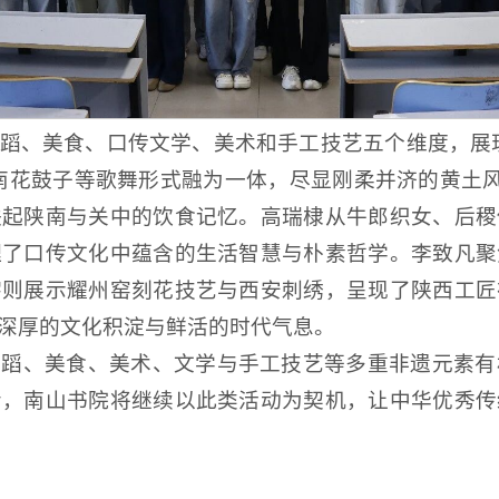
蹈、美食、口传文学、美术和手工技艺五个维度，展
南花鼓子等歌舞形式融为一体，尽显刚柔并济的黄土风
联起陕南与关中的饮食记忆。高瑞棣从牛郎织女、后稷
理了口传文化中蕴含的生活智慧与朴素哲学。李致凡聚
宇则展示耀州窑刻花技艺与西安刺绣，呈现了陕西工匠
深厚的文化积淀与鲜活的时代气息。
舞蹈、美食、美术、文学与手工技艺等多重非遗元素有
步，南山书院将继续以此类活动为契机，让中华优秀传