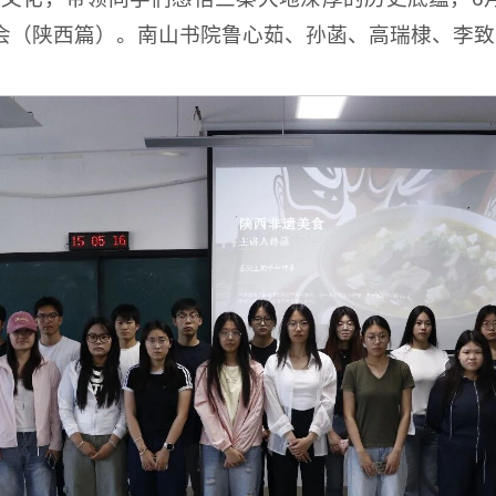
享会（陕西篇）。南山书院鲁心茹、孙菡、高瑞棣、李致