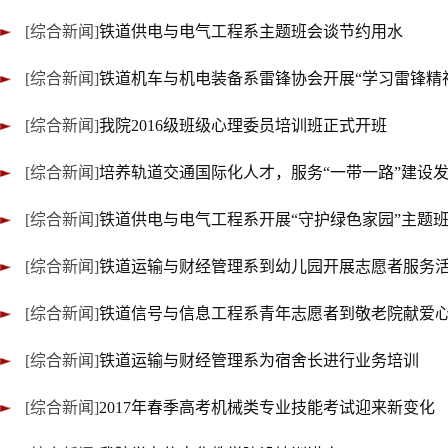
[综合新闻]
铁道供电与电气工程系主题班会谈节约用水
[综合新闻]
铁道机车与机电装备系雷锋协会开展“学习雷锋精
[综合新闻]
我院2016级班级心理委员培训班正式开班
[综合新闻]
培养轨道交通国际化人才，服务“一带一路”建设
[综合新闻]
铁道供电与电气工程系开展“守护绿色家园”主题
[综合新闻]
铁道运输与财经管理系到幼儿园开展志愿者服务
[综合新闻]
铁道信号与信息工程系青年志愿者到敬老院献爱
[综合新闻]
铁道运输与财经管理系为宿舍长进行业务培训
[综合新闻]
2017年春季高考机械类专业技能考试迎来新变化