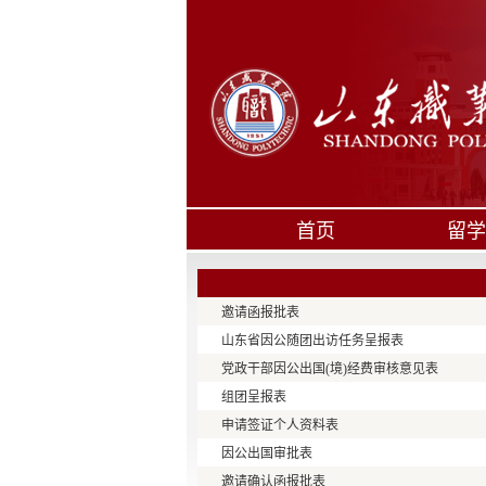
首页
留学
邀请函报批表
山东省因公随团出访任务呈报表
党政干部因公出国(境)经费审核意见表
组团呈报表
申请签证个人资料表
因公出国审批表
邀请确认函报批表