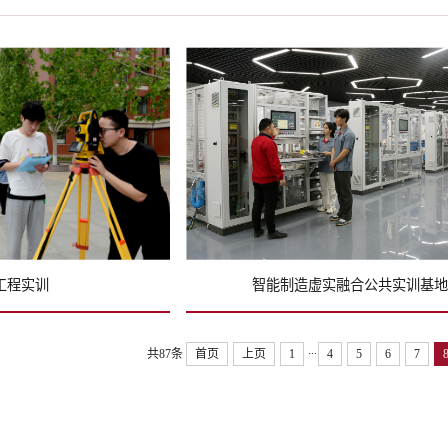
工程实训
智能制造虚实融合公共实训基地
...
共87条
首页
上页
1
4
5
6
7