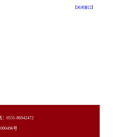
【
关闭窗口
】
31-86942472
00496号