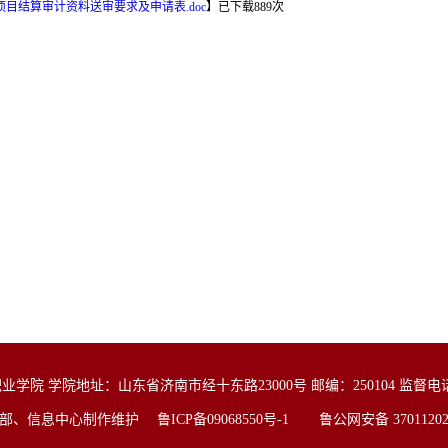
项目结算审计资料送审要求及申请表.doc
】
已下载
889
次
院 学院地址：山东省济南市经十东路23000号 邮编：250104 监督电话：05
战部、信息中心制作维护
鲁ICP备09068550号-1
鲁公网安备 370112020