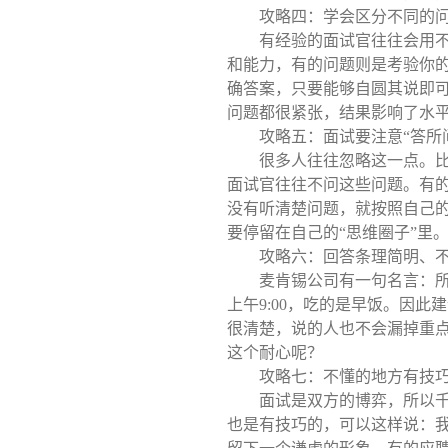
攻略四：学会区分不同的
有经验的面试官往往会用
和能力，有的问题则是考验你
确答案，只要能够自圆其说即
问题都很紧张，结果影响了水
攻略五：面试要注意“答所
很多人往往忽略这一点。
面试官往往不问这些问题。有
没有听清楚问题，就按照自己
要停留在自己的“思维圈子”里
攻略六：回答条理简明、
麦肯锡公司有一句名言：
上午
9:00
，吃的是早饭。因此建
很清楚，说的人也不会漏掉重
这个耐心呢？
攻略七：不懂的地方有技
面试是双方的博弈，所以
也是有技巧的，可以这样说：