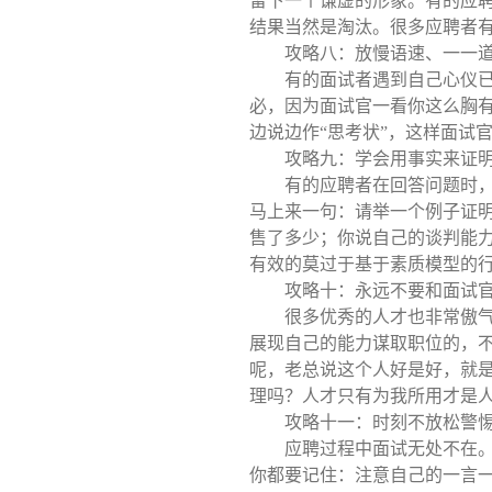
留下一个谦虚的形象。有的应
结果当然是淘汰。很多应聘者
攻略八：放慢语速、一一
有的面试者遇到自己心仪
必，因为面试官一看你这么胸
边说边作“思考状”，这样面试
攻略九：学会用事实来证
有的应聘者在回答问题时，
马上来一句：请举一个例子证
售了多少；你说自己的谈判能力
有效的莫过于基于素质模型的行
攻略十：永远不要和面试
很多优秀的人才也非常傲
展现自己的能力谋取职位的，
呢，老总说这个人好是好，就
理吗？人才只有为我所用才是
攻略十一：时刻不放松警
应聘过程中面试无处不在
你都要记住：注意自己的一言