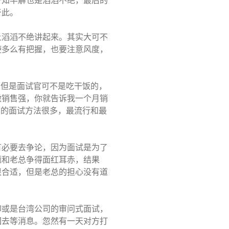
一知半解也是滔滔不绝，最后的
于此。
上滔滔不绝讲起来。其实大可不
使多么有把握，也要注意风度，
，但是面试官可不是吃干饭的，
做销售强，你就告诉我一个月销
在的面试方法很多，最流行和最
。
有必要去争论，因为面试是为了
题和老总争得面红耳赤，结果
很合适，但是老总的担心没有道
抑或是台湾公司的审问式面试，
回去等消息。忽然有一天对方打