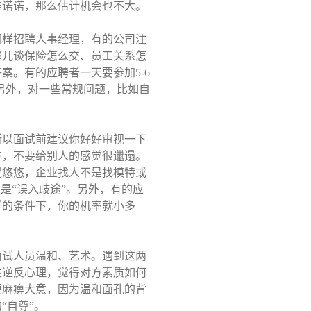
唯诺诺，那么估计机会也不大。
同样招聘人事经理，有的公司注
那儿谈保险怎么交、员工关系怎
答案。有的应聘者一天要参加
5-6
另外，对一些常规问题，比如自
所以面试前建议你好好审视一下
方，不要给别人的感觉很邋遢。
晃悠悠，企业找人不是找模特或
是“误入歧途”。另外，有的应
样的条件下，你的机率就小多
面试人员温和、艺术。遇到这两
生逆反心理，觉得对方素质如何
要麻痹大意，因为温和面孔的背
“自尊”。