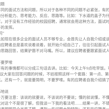
问题
不同的面试方法和问题，所以对于各种不同的问题不必紧张，有
的分析能力、思考能力、反应、思路等。比如：下水道的盖子为
可。对于没有工作经验的校园招聘，通常就会用这种方法，面试
平的发挥。
问”
比如现在很多企业的面试人员不够专业，会首先让人自我介绍或
的应聘者总是喜欢说着说着，就开始介绍自己了，往往引起面试
的思路回答，结果驴唇不对马嘴。所以，建议应聘者要跟紧面试
。
不要罗嗦
所有的事情都可以分成三句话去讲。比如：今天上午
9
点吃早饭。
议大家在回答问题的时候，不妨按照这样一个套路：第一点、第
点。还有一个，就是要简明，不要罗嗦。有的应聘者自我介绍搞
巧地说
千万要注意：该说的就要说，不该说的不要说；懂的就说懂，不
我对这个不是很了解，但我谈一下我的看法吧……结果一讲，不