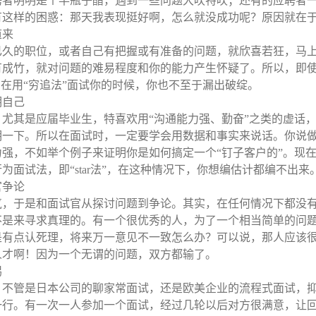
聘者明明是个半瓶子醋，遇到一些问题大吹特吹；还有的应聘者
有这样的困惑：那天我表现挺好啊，怎么就没成功呢？原因就在
道来
已久的职位，或者自己有把握或有准备的问题，就欣喜若狂，马
有成竹，就对问题的难易程度和你的能力产生怀疑了。所以，即
官在用“穷追法”面试你的时候，你也不至于漏出破绽。
明自己
尤其是应届毕业生，特喜欢用“沟通能力强、勤奋”之类的虚话
明一下。所以在面试时，一定要学会用数据和事实来说话。你说
强，不如举个例子来证明你是如何搞定一个“钉子客户的”。现
为面试法，即“
star
法”，在这种情况下，你想编估计都编不出来
官争论
气，于是和面试官从探讨问题到争论。其实，在任何情况下都没
不是来寻求真理的。有一个很优秀的人，为了一个相当简单的问
是有点认死理，将来万一意见不一致怎么办？可以说，那人应该
人才啊！因为一个无谓的问题，双方都输了。
惕
。不管是日本公司的聊家常面试，还是欧美企业的流程式面试，
一行。有一次一人参加一个面试，经过几轮以后对方很满意，让