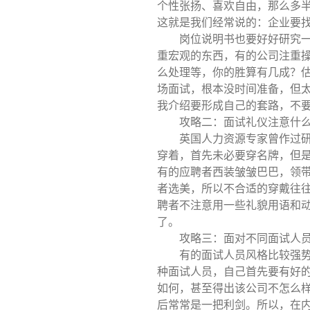
个性张扬、喜欢自由，那么多
这就是我们经常说的：企业要
岗位说明书也要好好研究
重宏观的东西，有的公司注重
么处理等，你的胜算有几成？
场面试，根本没时间准备，但
我介绍要形成自己的套路，不
攻略二：面试礼仪注意什
英国人力资源专家曾作过
穿着，首先未必要穿名牌，但
有的应聘者西装皱皱巴巴，领
者选美，所以不合适的穿戴往往
聘者不注意用一些礼貌用语和
了。
攻略三：面对不同面试人
有的面试人员风格比较强
种面试人员，自己首先要有好
如何，甚至得出该公司不怎么
后常常是一把利剑。所以，在内