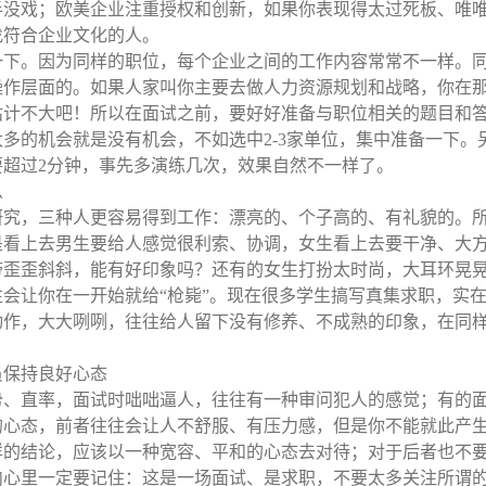
半没戏；欧美企业注重授权和创新，如果你表现得太过死板、唯
找符合企业文化的人。
一下。因为同样的职位，每个企业之间的工作内容常常不一样。
操作层面的。如果人家叫你主要去做人力资源规划和战略，你在
估计不大吧！所以在面试之前，要好好准备与职位相关的题目和
太多的机会就是没有机会，不如选中
2-3
家单位，集中准备一下。
要超过
2
分钟，事先多演练几次，效果自然不一样了。
么
研究，三种人更容易得到工作：漂亮的、个子高的、有礼貌的。
是看上去男生要给人感觉很利索、协调，女生看上去要干净、大
带歪歪斜斜，能有好印象吗？还有的女生打扮太时尚，大耳环晃
会让你在一开始就给“枪毙”。现在很多学生搞写真集求职，实在
动作，大大咧咧，往往给人留下没有修养、不成熟的印象，在同
员保持良好心态
势、直率，面试时咄咄逼人，往往有一种审问犯人的感觉；有的
的心态，前者往往会让人不舒服、有压力感，但是你不能就此产
样的结论，应该以一种宽容、平和的心态去对待；对于后者也不
心里一定要记住：这是一场面试、是求职，不要太多关注所谓的