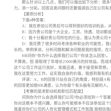
那么针对以上几点，我们可以做出如下分析：很多
力，添一分彩。回答这类问题时还要强调自己在公司有
【案例分析】
下面
4
种答案：
A
：我在参加公司贵后可以得到很好的培训机会，
B
：因为贵公司是个大企业，工资、待遇、培训都
C
：我十分看好贵公司所在的行业，我认为贵公司
D
：我花费了很多时间考虑各种职业的可能性，我
长的。举例来说，分析问题和解决问题是我的强项，在
HR
问你“你为什么选择我们公司
?
”你该怎么回答
!
。
不算高，但 是取得了年增长
25000
美元的好效益。而成
这个公司工作运行良好，发展迅速，善于接受新思想。
我在这里努力工作，证实我自身的价值，我感到我有机
评语：
A
、
B
的回答只站在自己的角度，特别是
A
有
的回答更加使
HR
满意，认为你是个有头脑有见解的人。
【考察的是求职动机和职位匹配度】
问到你为什么会选择我们公司
?
你必须找到一个答
你对这根本不感兴趣，那么你可能根本不应该参加这个
我喜欢你们公司的人性化管理模式和工作氛围
.
我相信我