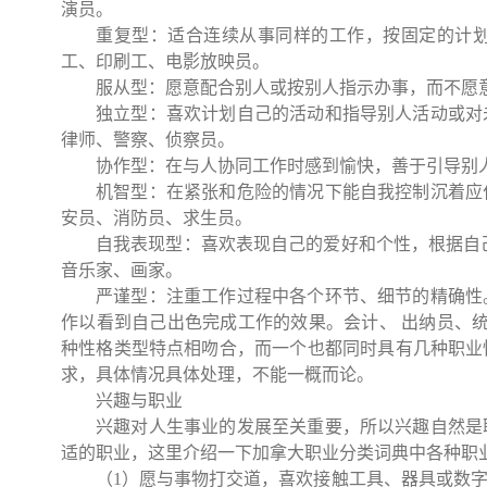
演员。
重复型：适合连续从事同样的工作，按固定的计
工、印刷工、电影放映员。
服从型：愿意配合别人或按别人指示办事，而不愿
独立型：喜欢计划自己的活动和指导别人活动或对
律师、警察、侦察员。
协作型：在与人协同工作时感到愉快，善于引导别
机智型：在紧张和危险的情况下能自我控制沉着应
安员、消防员、求生员。
自我表现型：喜欢表现自己的爱好和个性，根据自
音乐家、画家。
严谨型：注重工作过程中各个环节、细节的精确性
作以看到自己出色完成工作的效果。会计、 出纳员、统
种性格类型特点相吻合，而一个也都同时具有几种职业
求，具体情况具体处理，不能一概而论。
兴趣与职业
兴趣对人生事业的发展至关重要，所以兴趣自然是
适的职业，这里介绍一下加拿大职业分类词典中各种职
（
1
）愿与事物打交道，喜欢接触工具、器具或数