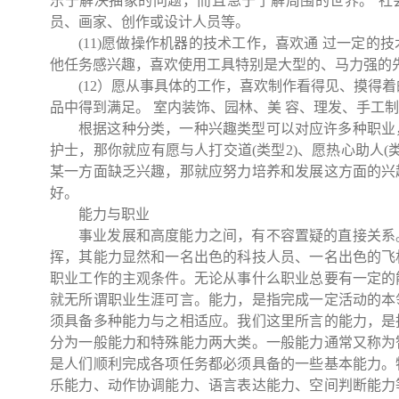
乐于解决抽象的问题，而且急于了解周围的世界。 社
员、画家、创作或设计人员等。
(11)
愿做操作机器的技术工作，喜欢通 过一定的
他任务感兴趣，喜欢使用工具特别是大型的、马力强的
(12
）愿从事具体的工作，喜欢制作看得见、摸得着
品中得到满足。 室内装饰、园林、美 容、理发、手工
根据这种分类，一种兴趣类型可以对应许多种职业
护士，那你就应有愿与人打交道
(
类型
2)
、愿热心助人
(
某一方面缺乏兴趣，那就应努力培养和发展这方面的兴
好。
能力与职业
事业发展和高度能力之间，有不容置疑的直接关系
挥，其能力显然和一名出色的科技人员、一名出色的飞
职业工作的主观条件。无论从事什么职业总要有一定的
就无所谓职业生涯可言。能力，是指完成一定活动的本
须具备多种能力与之相适应。我们这里所言的能力，是
分为一般能力和特殊能力两大类。一般能力通常又称为
是人们顺利完成各项任务都必须具备的一些基本能力。
乐能力、动作协调能力、语言表达能力、空间判断能力