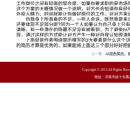
工作岗位之间有较高的契合度，如果你要求职的是市场
这个方案的大概情况做一个说明，对方也会知道你有经
外投入精力、时间就能让你做好岗位的工作，对对方来
自我身上所具备的不足，一些人会说，既然我是来求
还要体现不足部分呢?因为一个人如果认为自己身上只
清晰，有一些潜在的隐藏不足没有被看到，为了避免hr
现，通过这样的方式能让对方产生一种对自我认知很清
上面就是作者围绕简历撰写的3大要素是什么这个话
的简历才算是优秀的，如果能将上面这三个部分好好把
AI润色简历、
上一条：
Copyright © 2013 All R
地址：济南市经十东路23000