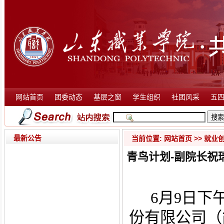
网站首页
团委动态
基层之窗
学生组织
社团风采
五
最新公告
当前位置:
网站首页
>>
就业
青鸟计划-副院长祝
6
月
日下
9
份有限公司（