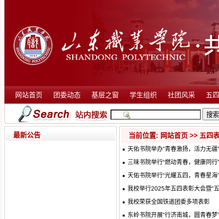
网站首页
团委动态
基层之窗
学生组织
社团风采
五
最新公告
当前位置:
网站首页
>>
五四
天佑书院举办“青春激扬，活力无疆
三味书院举行“燃动青春，健康同行
天佑书院举行“光耀五四，青春星海
我校举行2025年五四表彰大会暨“
我校荣获全国铁道团委多项表彰
东岭书院开展“行济南城，圆青春梦