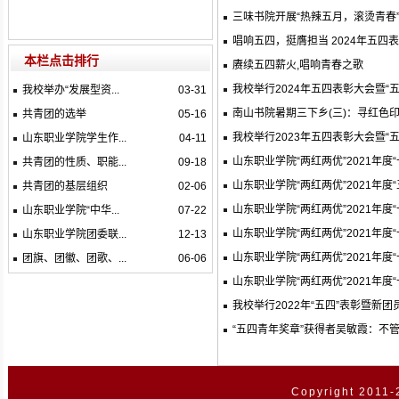
三味书院开展“热辣五月，滚烫青春
唱响五四，挺膺担当 2024年五四
本栏点击排行
赓续五四薪火,唱响青春之歌
我校举行2024年五四表彰大会暨“
我校举办“发展型资...
03-31
南山书院暑期三下乡(三)：寻红色
共青团的选举
05-16
我校举行2023年五四表彰大会暨“
山东职业学院学生作...
04-11
山东职业学院“两红两优”2021年度“
共青团的性质、职能...
09-18
山东职业学院“两红两优”2021年度
共青团的基层组织
02-06
山东职业学院“两红两优”2021年度
山东职业学院“中华...
07-22
山东职业学院“两红两优”2021年度
山东职业学院团委联...
12-13
山东职业学院“两红两优”2021年度
团旗、团徽、团歌、...
06-06
山东职业学院“两红两优”2021年度
我校举行2022年“五四”表彰暨新
“五四青年奖章”获得者吴敏霞：不
Copyright 2