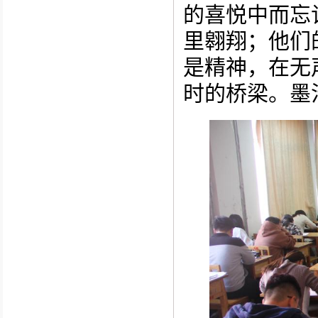
的喜悦中而忘
里翱翔
；
他们
是精神
，
在无
时的桥梁
。
墨