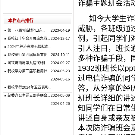
诈骗主题班会活
如今大学生诈
本栏点击排行
威胁，各班级通过
第十八届“挑战杯”山东...
2023-04-19
例，
引起同学们
我校红十字会开展应急救...
2024-12-17
引人注目，班长
2024年驻济高校无偿献血...
我校举行第四届体育文化...
2024-10-11
多种诈骗手段，
国铁济南局第九届“双创...
2024-09-27
1932班班长以
我校举办第三届职教周社...
2024-05-23
过电信诈骗的同
2024-05-16
答
，从分享的经
我校举行2024年五四表彰...
纪委办公室党支部等联合...
2024-05-09
班班长详细的讲
2024-04-26
知同学们在日常
讲述自身或亲友
本次防诈骗班会