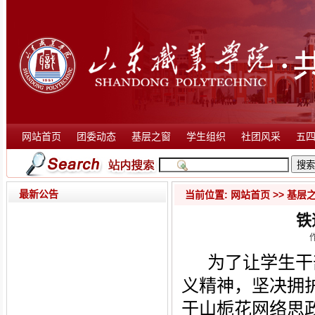
网站首页
团委动态
基层之窗
学生组织
社团风采
五
最新公告
当前位置:
网站首页
>>
基层
铁
为了让学生干
义精神，坚决拥护
于山栀花网络思