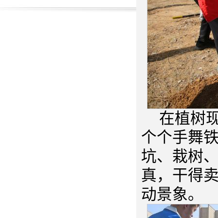
在植树
个个手舞
坑、栽树
真，干得
动景象。