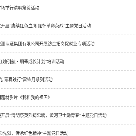
广场举行清明祭奠活动
开展“赓续红色血脉 缅怀革命英烈”主题党日活动
检测认证集团有限公司开展访企拓岗促就业专项活动
红烛引航・朋辈成长计划”培训活动
光 青春践行”雷锋月系列活动
国题材影片《我和我的祖国》
开展“清明祭英烈铸忠魂，黄河卫士励青春”主题党日活动
命先烈，传承红色精神”主题党日活动