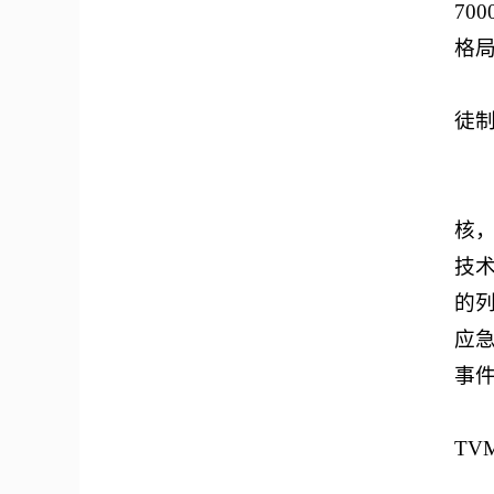
70
格
徒
核
技
的
应
事
T