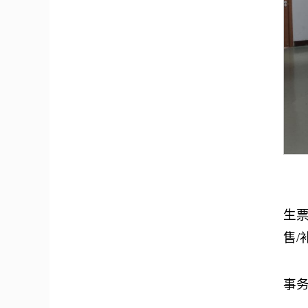
生
售
事