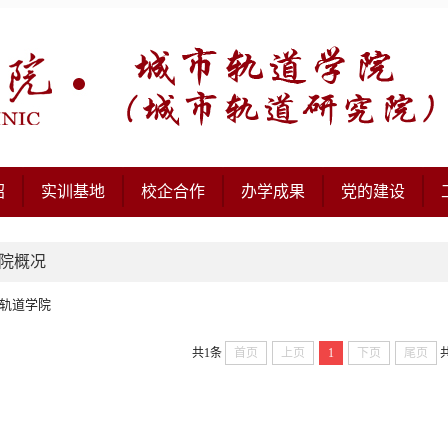
绍
实训基地
校企合作
办学成果
党的建设
院概况
轨道学院
共1条
首页
上页
1
下页
尾页