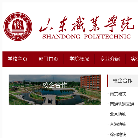
学校主页
部门首页
学院概况
专业介绍
实
校企合作
校企合作
·
南京地铁
·
南通轨道交通
·
北京地铁
·
京港地铁
·
徐州地铁