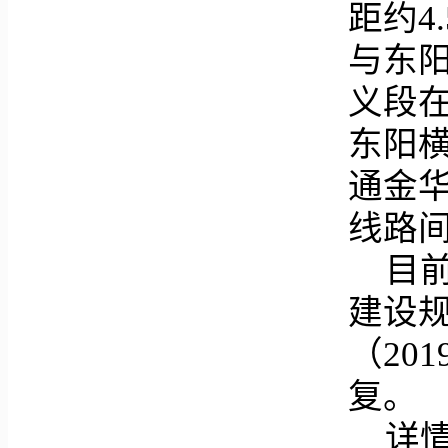
距约4
与东
义段
东阳横
通金
线路
目
建设
（20
复。
详