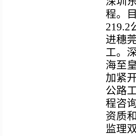
深圳
程。
219
进穗莞
工。
海至
加紧
公路
程咨
资质
监理