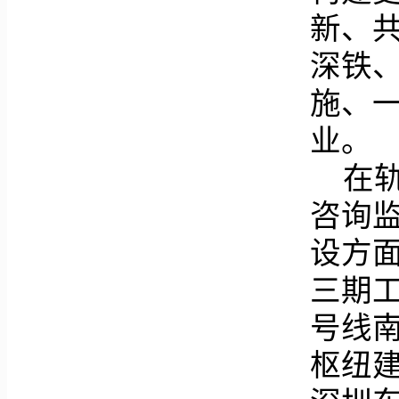
新、共
深铁
施、
业。
在
咨询
设方
三期工
号线南
枢纽