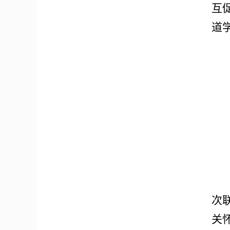
互
道
次
关