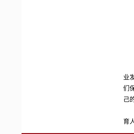
业
们
己
育