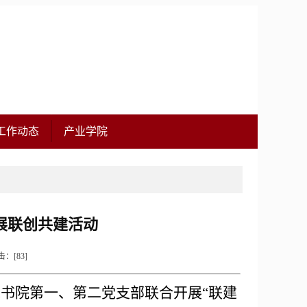
工作动态
产业学院
展联创共建活动
点击：[
83
]
味书院第一、第二党支部联合开展“联建