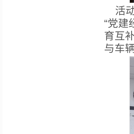
活
“党建
育互
与车