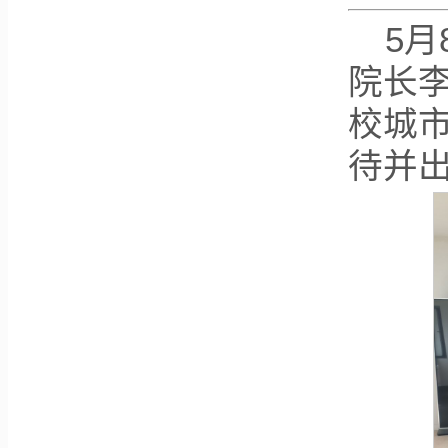
5
院长
校城
待并