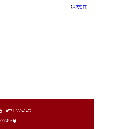
【
关闭窗口
】
31-86942472
00496号