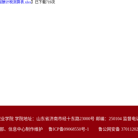
酬计税测算表.xlsx
】
已下载
719
次
院 学院地址：山东省济南市经十东路23000号 邮编：250104 监督电话：05
战部、信息中心制作维护
鲁ICP备09068550号-1
鲁公网安备 370112020