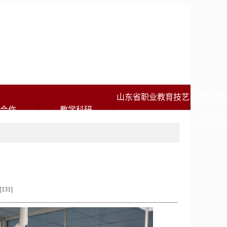
山东省职业教育技艺
生物药物
合作
教学科研
技能传承创新平台
检验检
[
131
]