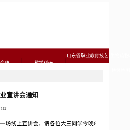
山东省职业教育技艺
生物药物
合作
教学科研
技能传承创新平台
检验检
业宣讲会通知
[
112
]
一场线上宣讲会，请各位大三同学今晚6