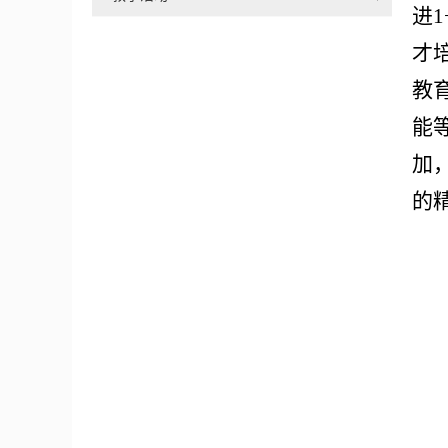
进
才
教
能
加
的