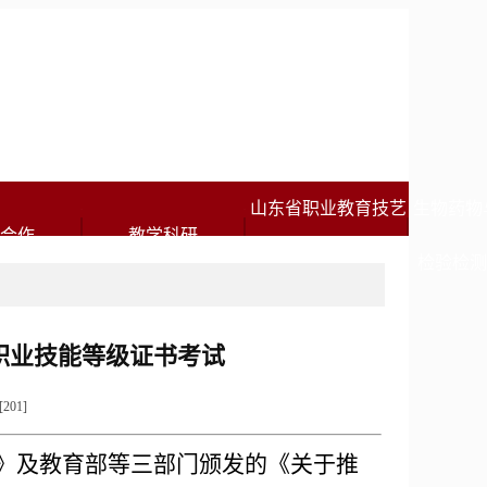
山东省职业教育技艺
生物药物
合作
教学科研
技能传承创新平台
检验检
职业技能等级证书考试
[
201
]
》及教育部等三部门颁发的《关于推