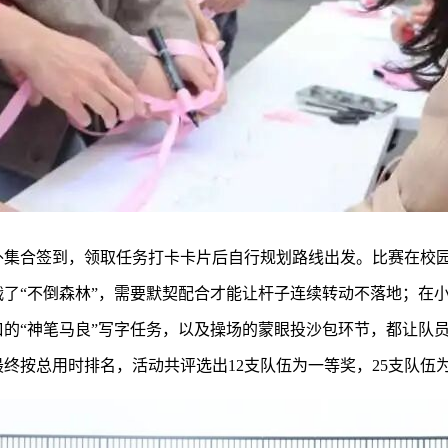
外集合签到，领取任务打卡卡片后自行规划路线出发。比赛在校园
了“不倒森林”，需要默契配合才能让杆子连续转动不落地；在
的“神笔马良”写字任务，以及操场的蒙眼投沙包环节，都让队
最终按总用时排名，活动共评选出12支队伍为一等奖，25支队伍