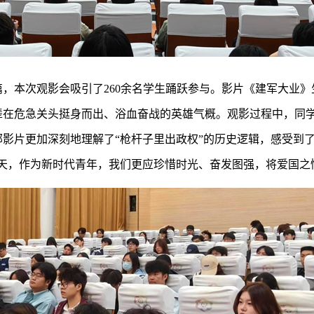
，本次观影会吸引了260余名学生踊跃参与。影片《建军大业》生
辈在危急关头挺身而出、浴血奋战的英雄气概。观影过程中，同
影片更加深刻地理解了“枪杆子里出政权”的历史逻辑，感受到
天，作为新时代青年，我们更应珍惜时光、奋发图强，将爱国之