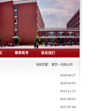
区
春季高考
联系我们
当前位置：
首页
>>
信息公开
2026-04-27
2026-03-05
2025-11-21
2025-09-01
2025-07-04