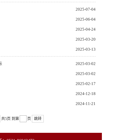
2025-07-04
2025-06-04
2025-04-24
2025-03-20
2025-03-13
示
2025-03-02
2025-03-02
2025-02-17
2024-12-18
2024-11-21
共5页
到第
页
跳转