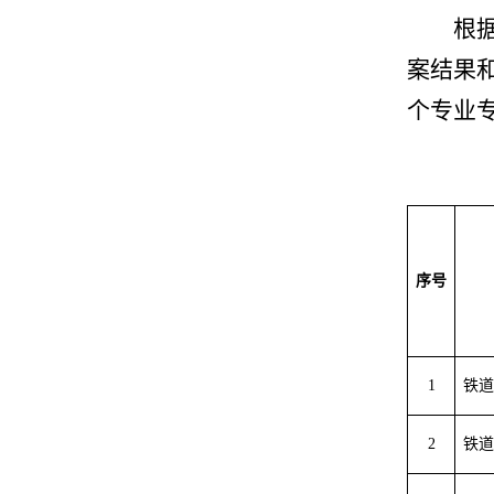
根
案结果
个专业
序号
1
铁道
2
铁道