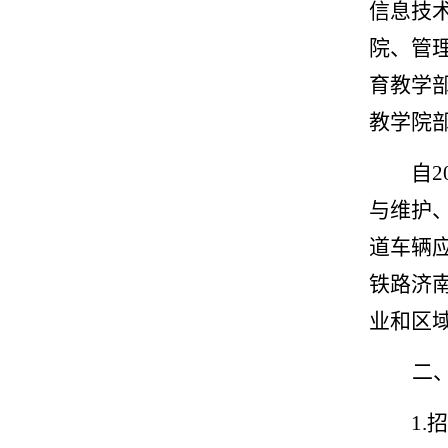
信息技
院、管
育教学
教学院
自
与维护
道车辆
铁路济
业和区
二
1.