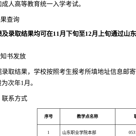
加成人高等教育统一入学考试。
结果查询
绩及录取结果均可在
11月下旬至12月上旬
通过
山
通知书发放
据录取结果，学校按照考生报考所填地址信息邮寄
般为次年
1月。
、
联系方式
序号
教学点名称
1
山东职业学院本部
053