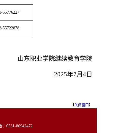
1-55776227
2-55722878
山东职业学院继续教育学院
202
5
年
7
月
4
日
【
关闭窗口
】
31-86942472