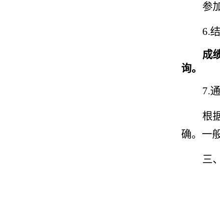
参
6.
成
询。
7.
根
确。一
三