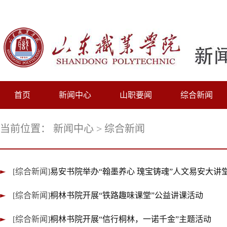
首页
新闻中心
山职要闻
综合新闻
当前位置：
新闻中心
>
综合新闻
[综合新闻]
易安书院举办“翰墨养心 瑰宝铸魂”人文易安大讲
[综合新闻]
桐林书院开展“铁路趣味课堂”公益讲课活动
[综合新闻]
桐林书院开展“信行桐林，一诺千金”主题活动