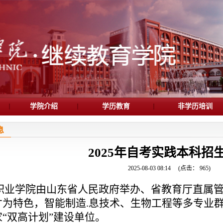
学院介绍
学历教育
非学历培训
息
2025年自考实践本科招
2025-08-03 08:14
(点击：
965
)
业学院由山东省人民政府举办、省教育厅直属管
才为特色，智能制造.息技术、生物工程等多专业
“双高计划”建设单位。