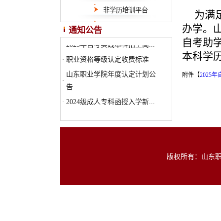
非学历培训平台
为满足
办学。
山东职业学院 2025 级高等...
·
通知公告
自考助学
2025年自考实践本科招生简...
·
本科学
职业资格等级认定收费标准
·
山东职业学院年度认定计划公
附件【
2025
·
告
2024级成人专科函授入学新...
·
山东职业学院 2025 级高等...
·
2025年自考实践本科招生简...
·
职业资格等级认定收费标准
·
版权所有：山东职业学
山东职业学院年度认定计划公
·
告
2024级成人专科函授入学新...
·