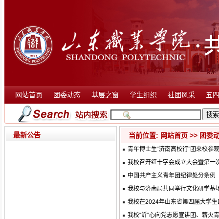
网站首页
团委动态
基层之窗
学生组织
社团风采
五
最新公告
当前位置:
网站首页
>>
团委
青年博士生“济南高校行”团来校参
我校召开红十字会成立大会暨第一
中国共产主义青年团纪律处分条例
我校与济南局共同举行文化研学基
我校在2024年山东省第四届大学
我校“沂“心向党志愿宣讲团、薪火