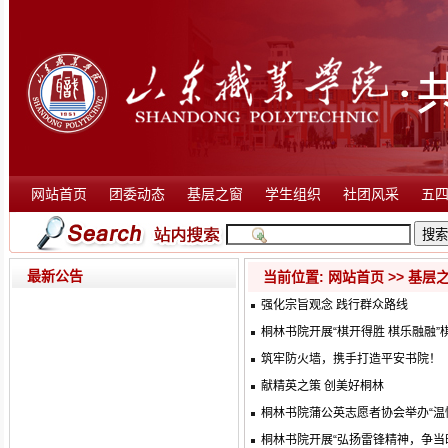
网站首页
团委动态
基层之窗
学生组织
社团风采
五
最新公告
当前位置:
网站首页
>>
基层
强化宗旨观念 践行群众路线
桐林书院开展“棋开得胜 棋乐融融”
筑牢防火墙，携手打造平安书院！
献精英之策 创美好桐林
桐林书院蒲公英志愿者协会举办“温
桐林书院开展“弘扬雷锋精神，争当