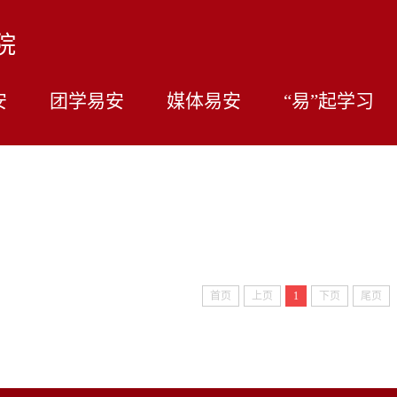
院
安
团学易安
媒体易安
“易”起学习
首页
上页
1
下页
尾页