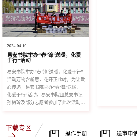
2024-04-19
易安书院举办“春‘锋’送暖，化爱
于行”活动
易安书院举办“春‘锋’送暖，化爱于行”
活动万物含新意，花开正此时。为让爱
心传递，易安书院举办“春‘锋’送暖，
化爱于行”活动。易安书院团总支书记
孙梅玲及部分志愿者参加了此次活动。
易安书院积极联系济南市儿童福利院，
针对孩子们的现实需求，用义卖善款向
孩子们捐赠了牛奶、洗衣液等爱心物
下载专区
品，并且鼓励孩子们要认真学习，同时
操作手册
送审申